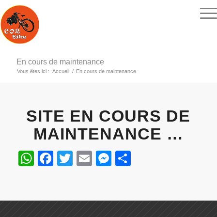
En cours de maintenance
Vous êtes ici :
Accueil
/
En cours de maintenance
SITE EN COURS DE
MAINTENANCE …
WhatsApp
Facebook
Twitter
Email
Messenger
Partager