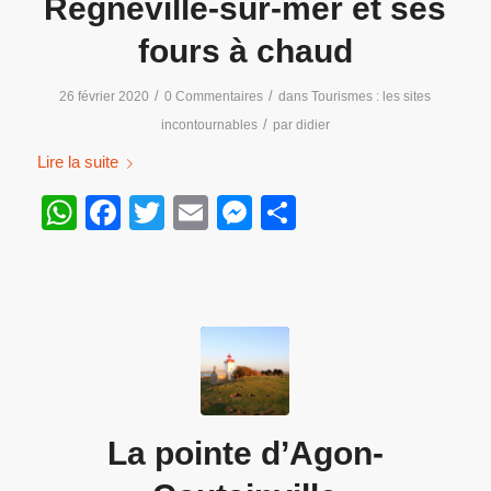
Regnéville-sur-mer et ses
fours à chaud
/
/
26 février 2020
0 Commentaires
dans
Tourismes : les sites
/
incontournables
par
didier
Lire la suite
WhatsApp
Facebook
Twitter
Email
Messenger
Partager
La pointe d’Agon-