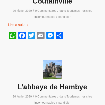
Coutainville
/
/
26 février 2020
0 Commentaires
dans
Tourismes : les sites
/
incontournables
par
didier
Lire la suite
WhatsApp
Facebook
Twitter
Email
Messenger
Partager
L’abbaye de Hambye
/
/
26 février 2020
0 Commentaires
dans
Tourismes : les sites
/
incontournables
par
didier