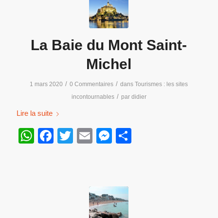
La Baie du Mont Saint-
Michel
/
/
1 mars 2020
0 Commentaires
dans
Tourismes : les sites
/
incontournables
par
didier
Lire la suite
WhatsApp
Facebook
Twitter
Email
Messenger
Partager