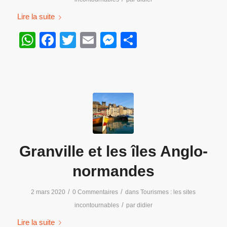
Lire la suite
WhatsApp
Facebook
Twitter
Email
Messenger
Partager
Granville et les îles Anglo-
normandes
/
/
2 mars 2020
0 Commentaires
dans
Tourismes : les sites
/
incontournables
par
didier
Lire la suite