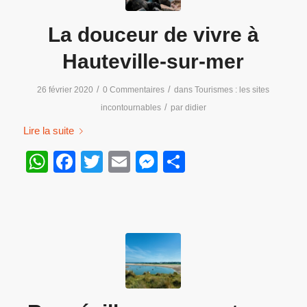
La douceur de vivre à
Hauteville-sur-mer
/
/
26 février 2020
0 Commentaires
dans
Tourismes : les sites
/
incontournables
par
didier
Lire la suite
WhatsApp
Facebook
Twitter
Email
Messenger
Partager