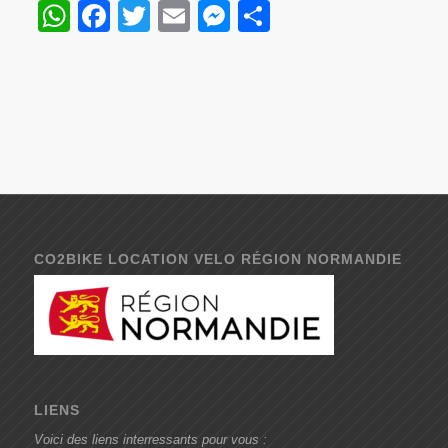
WhatsApp
Facebook
Twitter
Email
Messenger
Partager
CO2BIKE LOCATION VELO RÉGION NORMANDIE
LIENS
Voici des liens interressants pour vous :