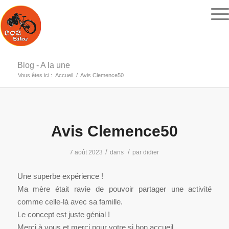
Blog - A la une
Vous êtes ici :
Accueil
/
Avis Clemence50
Avis Clemence50
/
/
7 août 2023
dans
par
didier
Une superbe expérience !
Ma mère était ravie de pouvoir partager une activité
comme celle-là avec sa famille.
Le concept est juste génial !
Merci à vous et merci pour votre si bon accueil.