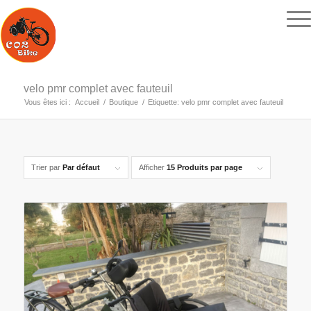
velo pmr complet avec fauteuil
Vous êtes ici :
Accueil
/
Boutique
/
Etiquette: velo pmr complet avec fauteuil
Trier par
Par défaut
Afficher
15 Produits par page